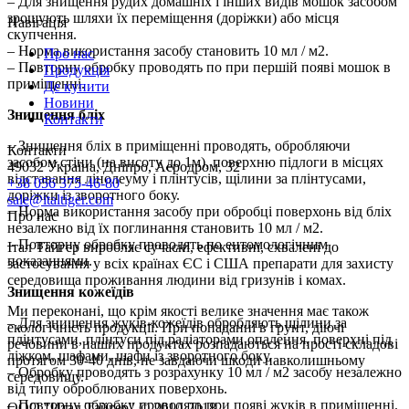
– Для знищення рудих домашніх і інших видів мошок засобом
зрошують шляхи їх переміщення (доріжки) або місця
Навігація
скупчення.
– Норма використання засобу становить 10 мл / м2.
Про нас
– Повторну обробку проводять по при першій появі мошок в
Продукція
приміщенні.
Де купити
Новини
Знищення бліх
Контакти
– Знищення бліх в приміщенні проводять, обробляючи
Контакти
засобом стіни (на висоту до 1м), поверхню підлоги в місцях
49032 Україна, Дніпро, Аеродром, 32
відставання лінолеуму і плінтусів, щілини за плінтусами,
+38 056 375-46-80
доріжки із зворотного боку.
sale@italtiger.com
– Норма використання засобу при обробці поверхонь від бліх
Про нас
незалежно від їх поглинання становить 10 мл / м2.
– Повторну обробку проводять по ентомологічним
Італ Тайгер виробляє сучасні, ефективні, схвалені до
показаннями.
застосування у всіх країнах ЄС і США препарати для захисту
середовища проживання людини від гризунів і комах.
Знищення кожеїдів
Ми переконані, що крім якості велике значення має також
– Для знищення жуків-кожеїдів обробляють щілини за
екологічність продукції. При попаданні в грунт, діючі
плінтусами, плінтуси під радіаторами опалення, поверхні під
речовини в наших продуктах розпадаються на прості складові
ліжком, шафами, шафи із зворотного боку.
протягом 30-40 днів, не завдаючи шкоди навколишньому
– Обробку проводять з розрахунку 10 мл / м2 засобу незалежно
середовищу.
від типу оброблюваних поверхонь.
– Повторну обробку проводять при появі жуків в приміщенні.
ООО "Итал Тайгер" © 2010-2018