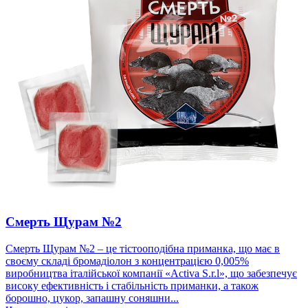
Смерть Щурам №2
Смерть Щурам №2 – це тістооподібна приманка, що має в
своєму складі бромадіолон з концентрацією 0,005%
виробництва італійської компанії «Activa S.r.l», що забезпечує
високу ефективність і стабільність приманки, а також
борошно, цукор, запашну соняшни...