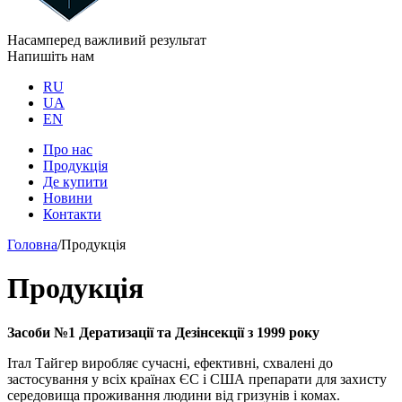
Насамперед важливий результат
Напишіть нам
RU
UA
EN
Про нас
Продукція
Де купити
Новини
Контакти
Головна
/
Продукція
Продукція
Засоби
№1
Дератизації
та
Дезінсекції з
1999 року
Італ Тайгер виробляє сучасні, ефективні, схвалені до
застосування у всіх країнах ЄС і США препарати для захисту
середовища проживання людини від гризунів і комах.