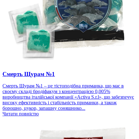
Смерть Щурам №1
Смерть Щурам №1 – це тістоподібна приманка, що має в
своєму складі бродіфакум з концентрацією 0,005%
виробництва італійської компанії «Activa S.r.l», що забезпечує
високу ефективність і стабільність приманки, а також
борошно, цукор, запашну соняшнико...
Читати повністю