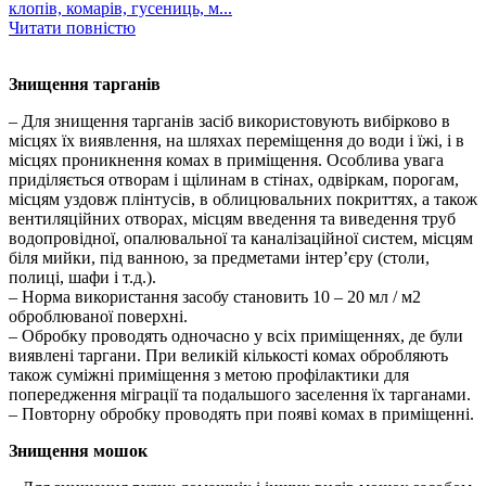
клопів, комарів, гусениць, м...
Читати повністю
Знищення тарганів
– Для знищення тарганів засіб використовують вибірково в
місцях їх виявлення, на шляхах переміщення до води і їжі, і в
місцях проникнення комах в приміщення. Особлива увага
приділяється отворам і щілинам в стінах, одвіркам, порогам,
місцям уздовж плінтусів, в облицювальних покриттях, а також
вентиляційних отворах, місцям введення та виведення труб
водопровідної, опалювальної та каналізаційної систем, місцям
біля мийки, під ванною, за предметами інтер’єру (столи,
полиці, шафи і т.д.).
– Норма використання засобу становить 10 – 20 мл / м2
оброблюваної поверхні.
– Обробку проводять одночасно у всіх приміщеннях, де були
виявлені таргани. При великій кількості комах обробляють
також суміжні приміщення з метою профілактики для
попередження міграції та подальшого заселення їх тарганами.
– Повторну обробку проводять при появі комах в приміщенні.
Знищення мошок