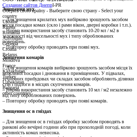
Создание сайтов Днепр
I-PR
Знищення мух
Оберіть свою країну - Выберите свою страну - Select your
country
– Для знищення крилатих мух вибірково зрошують засобом
Ukraine
місця посадки комах (скло і рами вікон, дверні коробки і т.п.).
Russia
– Норма використання засобу становить 10-20 мл / м2 в
Romania
залежності від чисельності мух і типу оброблюваних
Azerbajan
поверхонь.
Georgia
– Повторну обробку проводять при появі мух.
Croatia
Belarus
Знищення комарів
Moldova
France
– Для знищення комарів вибірково зрошують засобом місця їх
Kazakhstan
можливої ​​посадки і днювання в приміщеннях. У підвалах,
Turkey
технічних прибудовах чи складах засобом обробляють ділянки
Uzbekistan
стін і підлоги в місцях скупчення комарів.
Bulgaria
– Норма використання засобу становить 10 мл / м2 незалежно
other countries
від типу оброблюваних поверхонь.
– Повторну обробку проводять при появі комарів.
Знищення ос в гніздах
– Для знищення ос в гніздах обробку засобом проводять в
ранкові або вечірні години або при прохолодній погоді, коли
активність комах невисока.