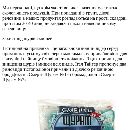
Ми переконані, що крім якості велике значення має також
екологічність продукції. При попаданні в грунт, діючі
речовини в наших продуктах розпадаються на прості складові
протягом 30-40 днів, не завдаючи шкоди навколишньому
середовищу.
Захист від щурів і мишей
Тістоподібна приманка - це загальновизнаний лідер серед
приманок в усьому світі через максимальну привабливість для
гризунів і найвищу ймовірність поїдання. З цих причин для
знищення щурів і мишей всіх видів, Італ Тайгер пропонує два
різновиди тістоподібної приманки з діючою речовиною
бродіфакум «Смерть Щурам №1» і бромадіолон «Смерть
Щурам №2».