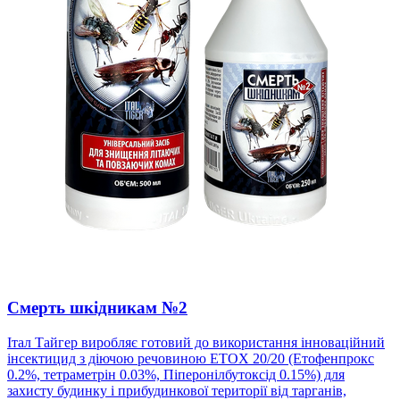
Смерть шкідникам №2
Італ Тайгер виробляє готовий до використання інноваційний
інсектицид з діючою речовиною ETOX 20/20 (Етофенпрокс
0.2%, тетраметрін 0.03%, Піперонілбутоксід 0.15%) для
захисту будинку і прибудинкової території від тарганів,