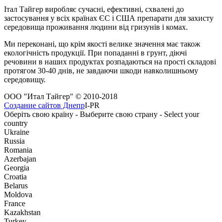
Італ Тайгер виробляє сучасні, ефективні, схвалені до
застосування у всіх країнах ЄС і США препарати для захисту
середовища проживання людини від гризунів і комах.
Ми переконані, що крім якості велике значення має також
екологічність продукції. При попаданні в грунт, діючі
речовини в наших продуктах розпадаються на прості складові
протягом 30-40 днів, не завдаючи шкоди навколишньому
середовищу.
ООО "Итал Тайгер" © 2010-2018
Создание сайтов Днепр
I-PR
Оберіть свою країну - Выберите свою страну - Select your
country
Ukraine
Russia
Romania
Azerbajan
Georgia
Croatia
Belarus
Moldova
France
Kazakhstan
Turkey